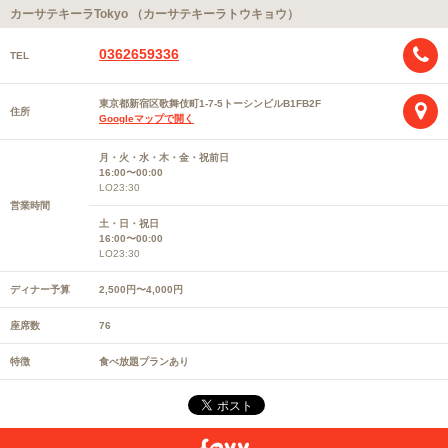
カーサテキーラTokyo （カーサテキーラトウキョウ）
0362659336
TEL
東京都新宿区歌舞伎町1-7-5トーシンビルB1FB2F
住所
Googleマップで開く
月・火・水・木・金・祝前日
16:00〜00:00
LO23:30
営業時間
土・日・祝日
16:00〜00:00
LO23:30
ディナー予算
2,500円〜4,000円
座席数
76
特徴
食べ放題プランあり