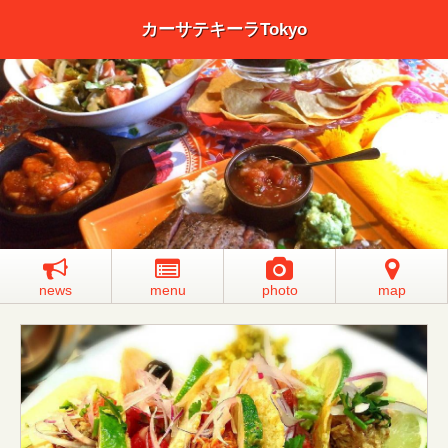
カーサテキーラTokyo
news
menu
photo
map