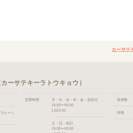
カーサテキ
 （カーサテキーラトウキョウ）
営業時間
月・火・水・木・金・祝前日
座席数
16:00〜00:00
LO23:30
特徴
-5トーシ
土・日・祝日
16:00〜00:00