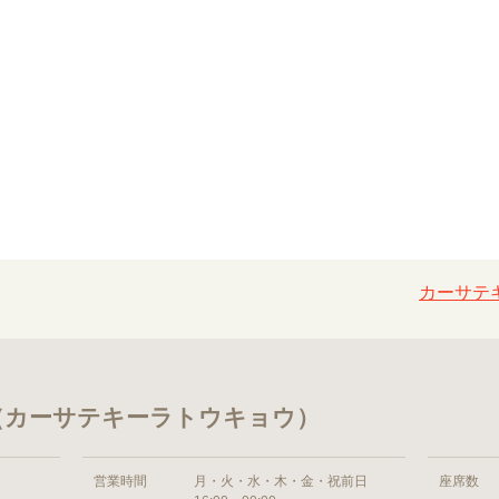
カーサテキ
 （カーサテキーラトウキョウ）
営業時間
月・火・水・木・金・祝前日
座席数