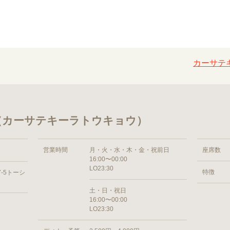
カーサテキ
 （カーサテキーラトウキョウ）
営業時間
月・火・水・木・金・祝前日
座席数
16:00〜00:00
LO23:30
特徴
-5トーシ
土・日・祝日
16:00〜00:00
LO23:30